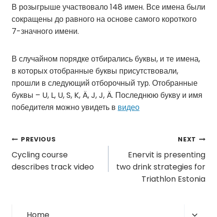
В розыгрыше участвовало 148 имен. Все имена были
сокращены до равного на основе самого короткого
7-значного имени.
В случайном порядке отбирались буквы, и те имена,
в которых отобранные буквы присутствовали,
прошли в следующий отборочный тур. Отобранные
буквы – U, L, U, S, K, Ä, J, J, Ä. Последнюю букву и имя
победителя можно увидеть в
видео
Post
PREVIOUS
NEXT
Cycling course
Enervit is presenting
navigation
describes track video
two drink strategies for
Triathlon Estonia
Toggl
Home