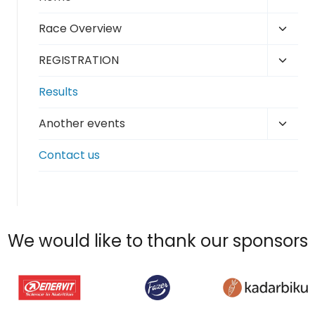
child
Toggl
Race Overview
menu
child
Toggl
REGISTRATION
menu
child
Results
menu
Toggl
Another events
child
Contact us
menu
We would like to thank our sponsors