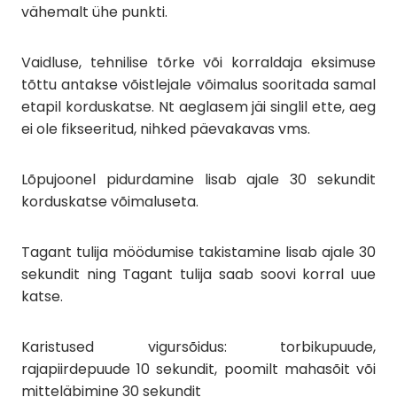
vähemalt ühe punkti.
Vaidluse, tehnilise tõrke või korraldaja eksimuse
tõttu antakse võistlejale võimalus sooritada samal
etapil korduskatse. Nt aeglasem jäi singlil ette, aeg
ei ole fikseeritud, nihked päevakavas vms.
Lõpujoonel pidurdamine lisab ajale 30 sekundit
korduskatse võimaluseta.
Tagant tulija möödumise takistamine lisab ajale 30
sekundit ning Tagant tulija saab soovi korral uue
katse.
Karistused vigursõidus: torbikupuude,
rajapiirdepuude 10 sekundit, poomilt mahasõit või
mitteläbimine 30 sekundit