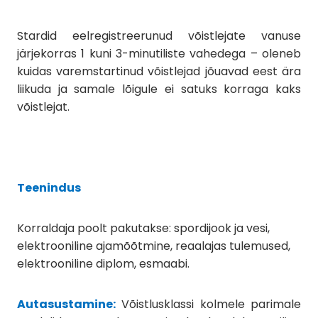
Stardid eelregistreerunud võistlejate vanuse
järjekorras 1 kuni 3-minutiliste vahedega – oleneb
kuidas varemstartinud võistlejad jõuavad eest ära
liikuda ja samale lõigule ei satuks korraga kaks
võistlejat.
Teenindus
Korraldaja poolt pakutakse: spordijook ja vesi,
elektrooniline ajamõõtmine, reaalajas tulemused,
elektrooniline diplom, esmaabi.
Autasustamine:
Võistlusklassi kolmele parimale