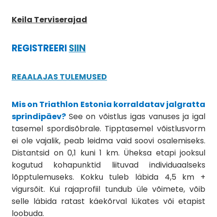
Keila Terviserajad
REGISTREERI
SIIN
REAALAJAS TULEMUSED
Mis on Triathlon Estonia korraldatav jalgratta
sprindipäev?
See on võistlus igas vanuses ja igal
tasemel spordisõbrale. Tipptasemel võistlusvorm
ei ole vajalik, peab leidma vaid soovi osalemiseks.
Distantsid on 0,1 kuni 1 km. Üheksa etapi jooksul
kogutud kohapunktid liituvad individuaalseks
lõpptulemuseks. Kokku tuleb läbida 4,5 km +
vigursõit. Kui rajaprofiil tundub üle võimete, võib
selle läbida ratast käekõrval lükates või etapist
loobuda.