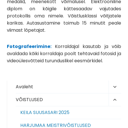
medalid, meenekott võimalusel. Elektrooniline
diplom on kõigile kättesaadav vajutades
protokollis oma nimele. Võistlusklassi võitjatele
karikas. Autasustamine toimub 15 minutit peale
viimast lõpetajat.
Fotografeerimine:
Korraldajal kasutab ja võib
avaldada kõiki korraldaja poolt tehtavaid fotosid ja
videoülesvõtteid turunduslikel eesmärkidel.
Toggl
Avaleht
child
Toggl
VÕISTLUSED
menu
child
KEILA SUUSASARI 2025
menu
HARJUMAA MEISTRIVÕISTLUSED