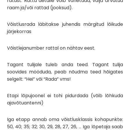
ratast. Ratta detaile võib vahetada, välja arvatud
raam ja/või rattad (jooksud).
Võistlusrada läbitakse juhendis märgitud lõikude
järjekorras
Võistlejanumber rattal on nähtav eest.
Tagant tulijale tuleb anda teed. Tagant tulija
soovides mööduda, peab nõudma teed hõigates
selgelt: “Hei” või “Rada” vms!
Etapi lõpujoonel ei tohi pidurdada (võib lõhkuda
ajavõtuantenni)
Iga etapp annab oma võistlusklassis kohapunkte:
50, 40; 35; 32; 30, 29, 28, 27, 26, … Iga lõpetaja saab