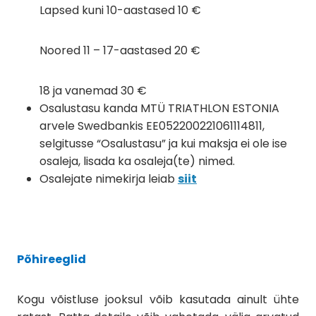
Lapsed kuni 10-aastased 10 €
Noored 11 – 17-aastased 20 €
18 ja vanemad 30 €
Osalustasu kanda MTÜ TRIATHLON ESTONIA
arvele Swedbankis EE052200221061114811,
selgitusse “Osalustasu” ja kui maksja ei ole ise
osaleja, lisada ka osaleja(te) nimed.
Osalejate nimekirja leiab
siit
Põhireeglid
Kogu võistluse jooksul võib kasutada ainult ühte