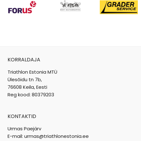
KORRALDAJA
Triathlon Estonia MTÜ
Ülesõidu tn 7b,
76608 Keila, Eesti
Reg kood: 80379203
KONTAKTID
Urmas Paejärv
E-mail: urmas@triathlonestonia.ee