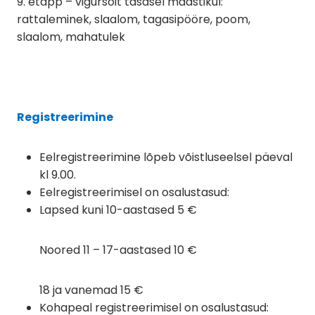
9. etapp – vigursõit tasasel maastikul:
rattaleminek, slaalom, tagasipööre, poom,
slaalom, mahatulek
Registreerimine
Eelregistreerimine lõpeb võistluseelsel päeval
kl 9.00.
Eelregistreerimisel on osalustasud:
Lapsed kuni 10-aastased 5 €
Noored 11 – 17-aastased 10 €
18 ja vanemad 15 €
Kohapeal registreerimisel on osalustasud: