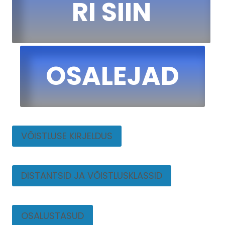
RI SIIN
OSALEJAD
VÕISTLUSE KIRJELDUS
DISTANTSID JA VÕISTLUSKLASSID
OSALUSTASUD