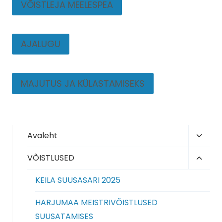
VÕISTLEJA MEELESPEA
AJALUGU
MAJUTUS JA KÜLASTAMISEKS
Toggl
Avaleht
child
Toggl
VÕISTLUSED
menu
child
KEILA SUUSASARI 2025
menu
HARJUMAA MEISTRIVÕISTLUSED
SUUSATAMISES