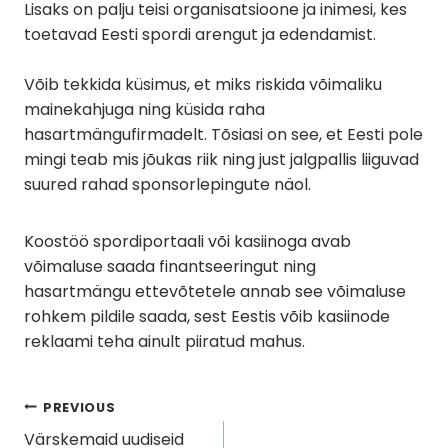
Lisaks on palju teisi organisatsioone ja inimesi, kes
toetavad Eesti spordi arengut ja edendamist.
Võib tekkida küsimus, et miks riskida võimaliku
mainekahjuga ning küsida raha
hasartmängufirmadelt. Tõsiasi on see, et Eesti pole
mingi teab mis jõukas riik ning just jalgpallis liiguvad
suured rahad sponsorlepingute näol.
Koostöö spordiportaali või kasiinoga avab
võimaluse saada finantseeringut ning
hasartmängu ettevõtetele annab see võimaluse
rohkem pildile saada, sest Eestis võib kasiinode
reklaami teha ainult piiratud mahus.
Navigeerimine
PREVIOUS
Värskemaid uudiseid