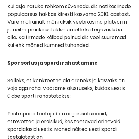
Kui asja natuke rohkem süveneda, siis netikasiinode
populaarsus hakkas kiiresti kasvama 2010. aastast.
Varem oli ainult mõni üksik veebikasiino platvorm
ja neil ei pruukinud üldse ametlikku tegevusluba
olla. Ka firmade käibed polnud siis veel suuremad
kui ehk mõned kümned tuhanded.
Sponsorlus ja spordi rahastamine
Selleks, et konkreetne ala areneks ja kasvaks on
vaja aga raha. Vaatame alustuseks, kuidas Eestis
üldse sporti rahastatakse:
Eesti spordi toetajad on organisatsioonid,
ettevõtted ja eraisikud, kes toetavad erinevaid
spordialasid Eestis. Mõned näited Eesti spordi
toetajatest on: