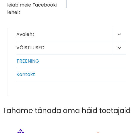
leiab meie Facebooki
lehelt
Toggl
Avaleht
child
Toggl
VÕISTLUSED
menu
child
TREENING
menu
Kontakt
Tahame tänada oma häid toetajaid