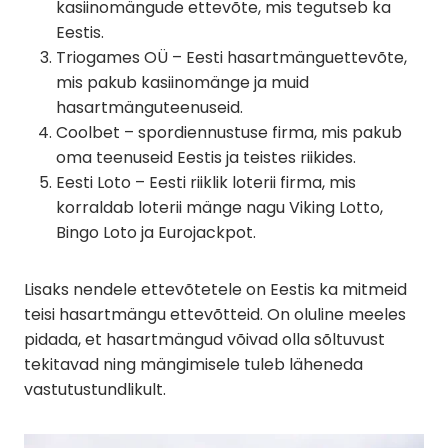
kasiinomängude ettevõte, mis tegutseb ka
Eestis.
Triogames OÜ – Eesti hasartmänguettevõte,
mis pakub kasiinomänge ja muid
hasartmänguteenuseid.
Coolbet – spordiennustuse firma, mis pakub
oma teenuseid Eestis ja teistes riikides.
Eesti Loto – Eesti riiklik loterii firma, mis
korraldab loterii mänge nagu Viking Lotto,
Bingo Loto ja Eurojackpot.
Lisaks nendele ettevõtetele on Eestis ka mitmeid
teisi hasartmängu ettevõtteid. On oluline meeles
pidada, et hasartmängud võivad olla sõltuvust
tekitavad ning mängimisele tuleb läheneda
vastutustundlikult.