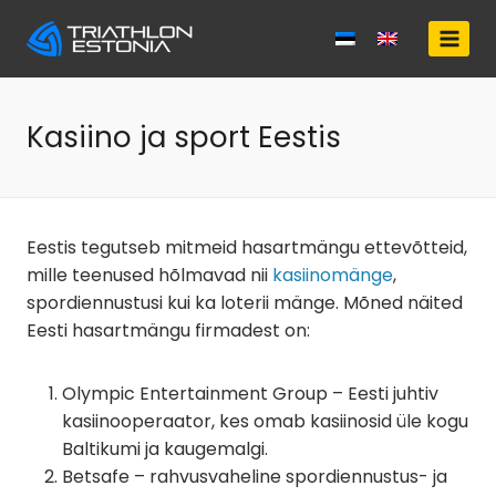
Skip
to
content
Kasiino ja sport Eestis
Eestis tegutseb mitmeid hasartmängu ettevõtteid,
mille teenused hõlmavad nii
kasiinomänge
,
spordiennustusi kui ka loterii mänge. Mõned näited
Eesti hasartmängu firmadest on:
Olympic Entertainment Group – Eesti juhtiv
kasiinooperaator, kes omab kasiinosid üle kogu
Baltikumi ja kaugemalgi.
Betsafe – rahvusvaheline spordiennustus- ja