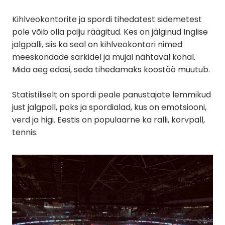
Kihlveokontorite ja spordi tihedatest sidemetest
pole võib olla palju räägitud. Kes on jälginud Inglise
jalgpalli, siis ka seal on kihlveokontori nimed
meeskondade särkidel ja mujal nähtaval kohal.
Mida aeg edasi, seda tihedamaks koostöö muutub.
Statistiliselt on spordi peale panustajate lemmikud
just jalgpall, poks ja spordialad, kus on emotsiooni,
verd ja higi. Eestis on populaarne ka ralli, korvpall,
tennis.