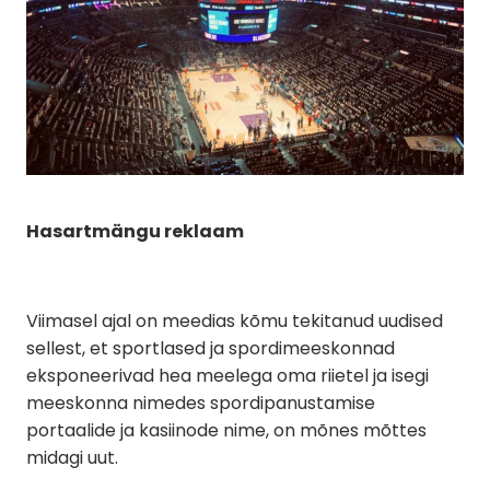
Hasartmängu reklaam
Viimasel ajal on meedias kõmu tekitanud uudised
sellest, et sportlased ja spordimeeskonnad
eksponeerivad hea meelega oma riietel ja isegi
meeskonna nimedes spordipanustamise
portaalide ja kasiinode nime, on mõnes mõttes
midagi uut.