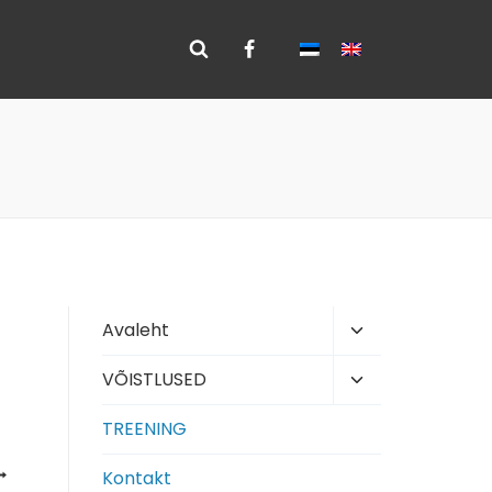
Toggle
Avaleht
child
Toggle
VÕISTLUSED
menu
child
TREENING
menu
Kontakt