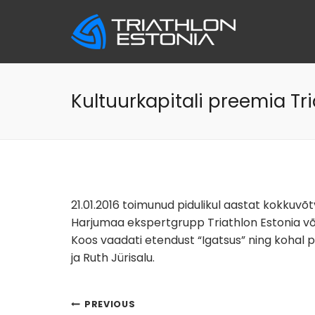
Skip
to
content
Kultuurkapitali preemia Tri
21.01.2016 toimunud pidulikul aastat kokkuvõtv
Harjumaa ekspertgrupp Triathlon Estonia või
Koos vaadati etendust “Igatsus” ning kohal 
ja Ruth Jürisalu.
Navigeerimine
PREVIOUS