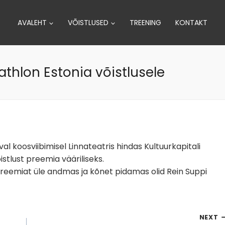
AVALEHT
VÕISTLUSED
TREENING
KONTAKT
athlon Estonia võistlusele
al koosviibimisel Linnateatris hindas Kultuurkapitali
stlust preemia vääriliseks.
preemiat üle andmas ja kõnet pidamas olid Rein Suppi
NEXT