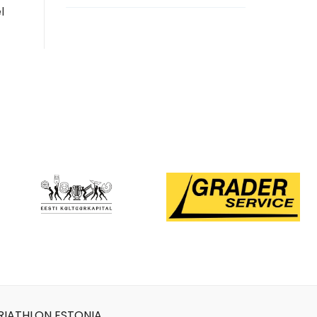
l
RIATHLON ESTONIA