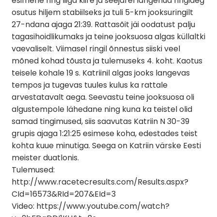
esimene ring liiga kiire ja seejärel langenud ringiaeg
osutus hiljem stabiilseks ja tuli 5-km jooksuringilt
27-ndana ajaga 21:39. Rattasõit jäi oodatust palju
tagasihoidlikumaks ja teine jooksuosa algas küllaltki
vaevaliselt. Viimasel ringil õnnestus siiski veel
mõned kohad tõusta ja tulemuseks 4. koht. Kaotus
teisele kohale 19 s. Katriinil algas jooks langevas
tempos ja tugevas tuules kulus ka rattale
arvestatavalt aega. Seevastu teine jooksuosa oli
algustempole lähedane ning kuna ka teistel olid
samad tingimused, siis saavutas Katriin N 30-39
grupis ajaga 1:21:25 esimese koha, edestades teist
kohta kuue minutiga. Seega on Katriin värske Eesti
meister duatlonis.
Tulemused:
http://www.racetecresults.com/Results.aspx?
CId=16573&RId=207&EId=3
Video: https://www.youtube.com/watch?