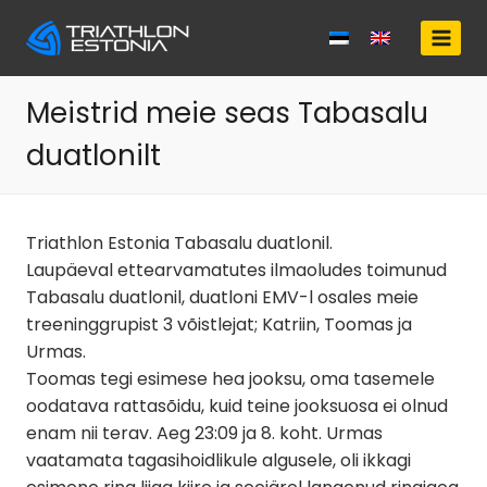
Skip
to
content
Meistrid meie seas Tabasalu
duatlonilt
Triathlon Estonia Tabasalu duatlonil.
Laupäeval ettearvamatutes ilmaoludes toimunud
Tabasalu duatlonil, duatloni EMV-l osales meie
treeninggrupist 3 võistlejat; Katriin, Toomas ja
Urmas.
Toomas tegi esimese hea jooksu, oma tasemele
oodatava rattasõidu, kuid teine jooksuosa ei olnud
enam nii terav. Aeg 23:09 ja 8. koht. Urmas
vaatamata tagasihoidlikule algusele, oli ikkagi