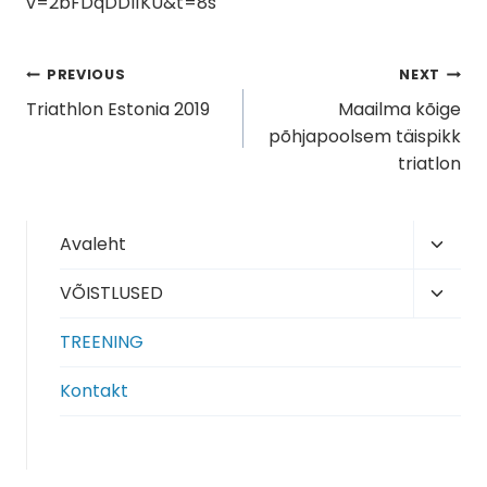
v=2bFDqDDI1KU&t=8s
Navigeerimine
PREVIOUS
NEXT
Triathlon Estonia 2019
Maailma kõige
põhjapoolsem täispikk
triatlon
Toggl
Avaleht
child
Toggl
VÕISTLUSED
menu
child
TREENING
menu
Kontakt