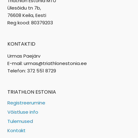
Triathlon Estonia MTÜ
Ülesõidu tn 7b,
76608 Keila, Eesti
Reg kood: 80379203
KONTAKTID
Urmas Paejärv
E-mail: urmas@triathlonestonia.ee
Telefon: 372 551 8729
TRIATHLON ESTONIA
Registreerumine
Võistluse info
Tulemused
Kontakt