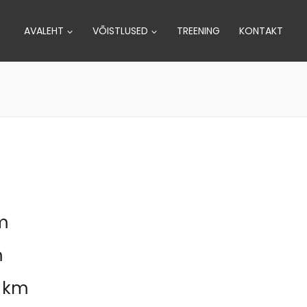
AVALEHT
VÕISTLUSED
TREENING
KONTAKT
km
m
5 km