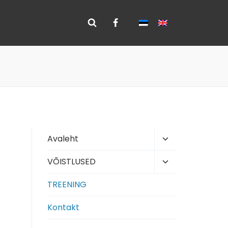
Toggle
Avaleht
child
Toggle
VÕISTLUSED
menu
child
TREENING
menu
Kontakt