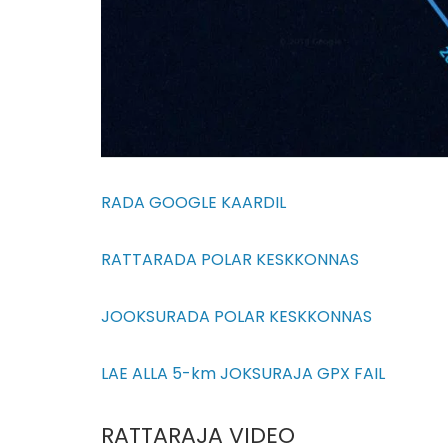
RADA GOOGLE KAARDIL
RATTARADA POLAR KESKKONNAS
JOOKSURADA POLAR KESKKONNAS
LAE ALLA 5-km JOKSURAJA GPX FAIL
RATTARAJA VIDEO