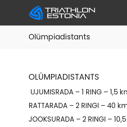
Skip
to
content
Olümpiadistants
OLÜMPIADISTANTS
UJUMISRADA – 1 RING – 1,5 
RATTARADA – 2 RINGI – 40 k
JOOKSURADA – 2 RINGI – 10,