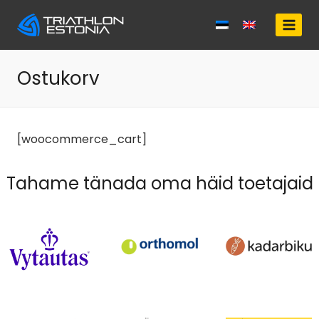
Skip
to
content
Ostukorv
[woocommerce_cart]
Tahame tänada oma häid toetajaid