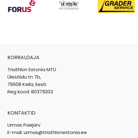
KORRALDAJA
Triathlon Estonia MTÜ
Ülesõidu tn 7b,
76608 Keila, Eesti
Reg kood: 80379203
KONTAKTID
Urmas Paejärv
E-mail: urmas@triathlonestonia.ee