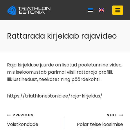
Skip
to
content
Rattarada kirjeldab rajavideo
Raja kirjelduse juurde on lisatud pooletunnine video,
mis iseloomustab parimal viisil rattaraja profiili,
liiklustihedust, teekatet ning pöördekohti.
https://triathlonestonia.ee/raja-kirjeldus/
Navigeerimine
PREVIOUS
NEXT
Võistkondade
Polar teise loosimise