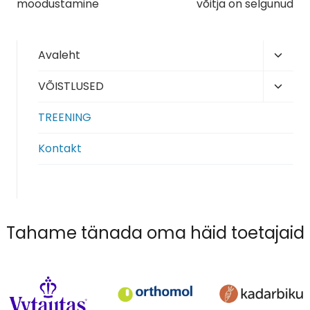
moodustamine
võitja on selgunud
Toggl
Avaleht
child
Toggl
VÕISTLUSED
menu
child
TREENING
menu
Kontakt
Tahame tänada oma häid toetajaid