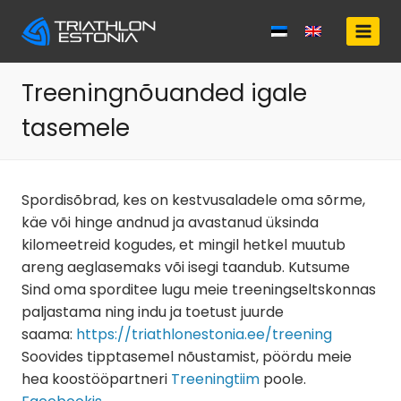
Skip
to
content
Treeningnõuanded igale
tasemele
Spordisõbrad, kes on kestvusaladele oma sõrme,
käe või hinge andnud ja avastanud üksinda
kilomeetreid kogudes, et mingil hetkel muutub
areng aeglasemaks või isegi taandub. Kutsume
Sind oma sporditee lugu meie treeningseltskonnas
paljastama ning indu ja toetust juurde
saama:
https://triathlonestonia.ee/treening
Soovides tipptasemel nõustamist, pöördu meie
hea koostööpartneri
Treeningtiim
poole.