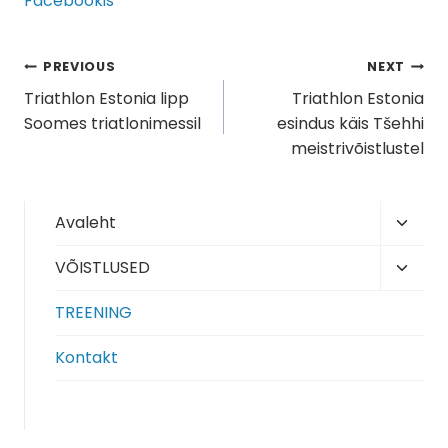
Facebookis
Navigeerimine
PREVIOUS
NEXT
Triathlon Estonia lipp
Triathlon Estonia
Soomes triatlonimessil
esindus käis Tšehhi
meistrivõistlustel
Toggl
Avaleht
child
Toggl
VÕISTLUSED
menu
child
TREENING
menu
Kontakt