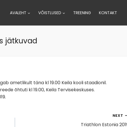
AVALEHT
VÕISTLUSED
TREENING
KONTAKT
s jätkuvad
ab ametlikult täna kl 19.00 Keila kooli staadionil.
eede õhtuti kl 19.00, Keila Tervisekeskuses.
19.
NEXT
Triathlon Estonia 201