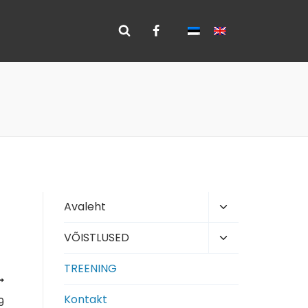
Toggle
Avaleht
child
Toggle
VÕISTLUSED
menu
child
TREENING
menu
Kontakt
9