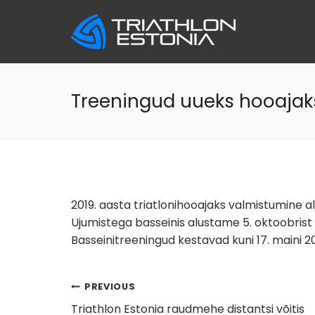
Skip
to
content
Treeningud uueks hooajak
2019. aasta triatlonihooajaks valmistumine alg
Ujumistega basseinis alustame 5. oktoobrist r
Basseinitreeningud kestavad kuni 17. maini 20
Navigeerimine
PREVIOUS
Triathlon Estonia raudmehe distantsi võitis