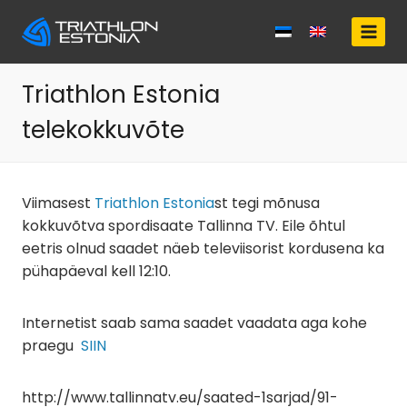
Skip
to
content
Triathlon Estonia
telekokkuvõte
Viimasest
Triathlon Estonia
st tegi mõnusa
kokkuvõtva spordisaate Tallinna TV. Eile õhtul
eetris olnud saadet näeb televiisorist kordusena ka
pühapäeval kell 12:10.
Internetist saab sama saadet vaadata aga kohe
praegu
SIIN
http://www.tallinnatv.eu/saated-1sarjad/91-