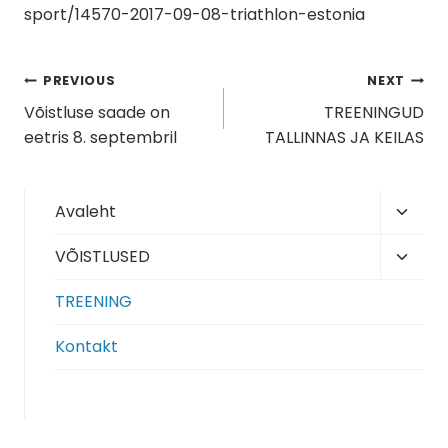
sport/14570-2017-09-08-triathlon-estonia
Navigeerimine
PREVIOUS
NEXT
Võistluse saade on
TREENINGUD
eetris 8. septembril
TALLINNAS JA KEILAS
Toggl
Avaleht
child
Toggl
VÕISTLUSED
menu
child
TREENING
menu
Kontakt