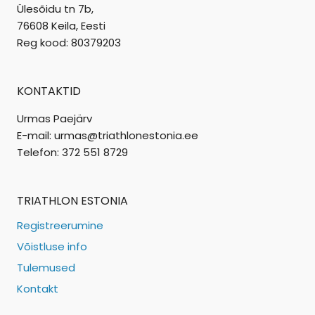
Ülesõidu tn 7b,
76608 Keila, Eesti
Reg kood: 80379203
KONTAKTID
Urmas Paejärv
E-mail: urmas@triathlonestonia.ee
Telefon: 372 551 8729
TRIATHLON ESTONIA
Registreerumine
Võistluse info
Tulemused
Kontakt