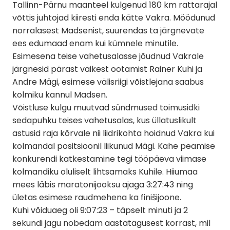
Tallinn-Pärnu maanteel kulgenud 180 km rattarajal
võttis juhtojad kiiresti enda kätte Vakra. Möödunud
norralasest Madsenist, suurendas ta järgnevate
ees edumaad enam kui kümnele minutile.
Esimesena teise vahetusalasse jõudnud Vakrale
järgnesid pärast väikest ootamist Rainer Kuhi ja
Andre Mägi, esimese välisriigi võistlejana saabus
kolmiku kannul Madsen.
Võistluse kulgu muutvad sündmused toimusidki
sedapuhku teises vahetusalas, kus üllatuslikult
astusid raja kõrvale nii liidrikohta hoidnud Vakra kui
kolmandal positsioonil liikunud Mägi. Kahe peamise
konkurendi katkestamine tegi tööpäeva viimase
kolmandiku oluliselt lihtsamaks Kuhile. Hiiumaa
mees läbis maratonijooksu ajaga 3:27:43 ning
ületas esimese raudmehena ka finišijoone.
Kuhi võiduaeg oli 9:07:23 – täpselt minuti ja 2
sekundi jagu nobedam aastatagusest korrast, mil