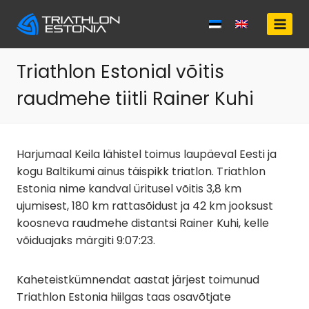
Skip
to
content
Triathlon Estonial võitis
raudmehe tiitli Rainer Kuhi
Harjumaal Keila lähistel toimus laupäeval Eesti ja
kogu Baltikumi ainus täispikk triatlon. Triathlon
Estonia nime kandval üritusel võitis 3,8 km
ujumisest, 180 km rattasõidust ja 42 km jooksust
koosneva raudmehe distantsi Rainer Kuhi, kelle
võiduajaks märgiti 9:07:23.
Kaheteistkümnendat aastat järjest toimunud
Triathlon Estonia hiilgas taas osavõtjate