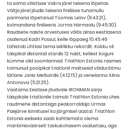
ta sama võistluse Vakra järel teisena lõpetas.
Võitja järel jõudis teisena finišisse tunamullu
parimana lõpetanud Toomas Lelov (9:43:21),
kolmandana finišeeris Jorma Härmsalu (9:45:30).
Raudsete naiste arvestuses võitis ainsa eestlasena
osalenud Kadri Possul, kelle lõppaeg 10:45:46
tähistab ühtlasi tema isiklikku rekordit. Kokku oli
täispikal distantsil stardis 12 naist, kellest koguni
kümme olid soomlannad. Triathlon Estonia raames
toimunud poolpikal triatlonil maitsesid võidurõõmu
lätlane Janis Melbardis (4:12:15) ja venelanna Alina
Antonova (5:21:25).
Vaatama Eestisse jõudvale IRONMAN sarja
täispikale triatlonile toimub Triathlon Estonia ühes
raudmehe distantsiga peakorraldaja Urmas
Paejärve kinnitusel ka järgmisel aastal. Triathlon
Estonia eeliseks saab kahtlemata olema
märkimisväärselt taskukohasem osalustasu, aga