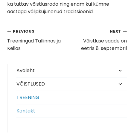
ka tuttav võistlusrada ning enam kui kümne
aastaga väljakujunenud traditsioonid.
Navigeerimine
PREVIOUS
NEXT
Treeningud Tallinnas ja
Võistluse saade on
Keilas
eetris 8. septembril
Toggl
Avaleht
child
Toggl
VÕISTLUSED
menu
child
TREENING
menu
Kontakt