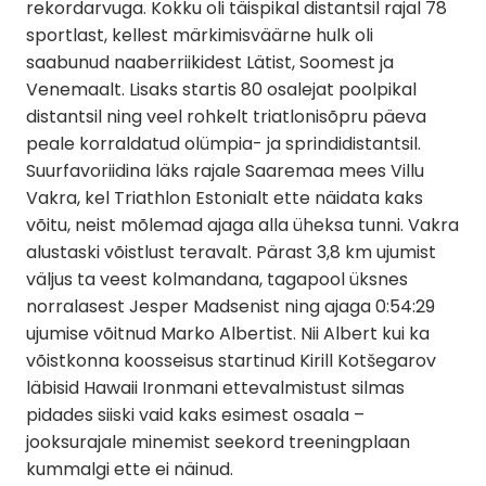
rekordarvuga. Kokku oli täispikal distantsil rajal 78
sportlast, kellest märkimisväärne hulk oli
saabunud naaberriikidest Lätist, Soomest ja
Venemaalt. Lisaks startis 80 osalejat poolpikal
distantsil ning veel rohkelt triatlonisõpru päeva
peale korraldatud olümpia- ja sprindidistantsil.
Suurfavoriidina läks rajale Saaremaa mees Villu
Vakra, kel Triathlon Estonialt ette näidata kaks
võitu, neist mõlemad ajaga alla üheksa tunni. Vakra
alustaski võistlust teravalt. Pärast 3,8 km ujumist
väljus ta veest kolmandana, tagapool üksnes
norralasest Jesper Madsenist ning ajaga 0:54:29
ujumise võitnud Marko Albertist. Nii Albert kui ka
võistkonna koosseisus startinud Kirill Kotšegarov
läbisid Hawaii Ironmani ettevalmistust silmas
pidades siiski vaid kaks esimest osaala –
jooksurajale minemist seekord treeningplaan
kummalgi ette ei näinud.