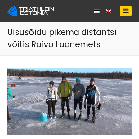
Skip
to
content
Uisusõidu pikema distantsi
võitis Raivo Laanemets