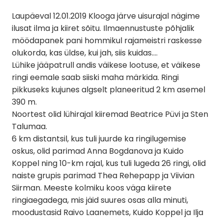
Laupäeval 12.01.2019 Klooga järve uisurajal nägime
ilusat ilma ja kiiret sõitu. Ilmaennustuste põhjalik
möödapanek pani hommikul rajameistri raskesse
olukorda, kas üldse, kui jah, siis kuidas….
Lühike jääpatrull andis väikese lootuse, et väikese
ringi eemale saab siiski maha märkida. Ringi
pikkuseks kujunes algselt planeeritud 2 km asemel
390 m.
Noortest olid lühirajal kiiremad Beatrice Püvi ja Sten
Talumaa.
6 km distantsil, kus tuli juurde ka ringilugemise
oskus, olid parimad Anna Bogdanova ja Kuido
Koppel ning 10-km rajal, kus tuli lugeda 26 ringi, olid
naiste grupis parimad Thea Rehepapp ja Viivian
Siirman. Meeste kolmiku koos väga kiirete
ringiaegadega, mis jäid suures osas alla minuti,
moodustasid Raivo Laanemets, Kuido Koppel ja Ilja