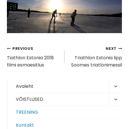
Navigeerimine
PREVIOUS
NEXT
Tiathlon Estonia 2018
Triathlon Estonia lipp
filmi esmaesitlus
Soomes triatlonimessil
Toggl
Avaleht
child
Toggl
VÕISTLUSED
menu
child
TREENING
menu
Kontakt