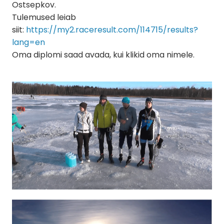
Ostsepkov.
Tulemused leiab
siit:
https://my2.raceresult.com/114715/results?
lang=en
Oma diplomi saad avada, kui klikid oma nimele.