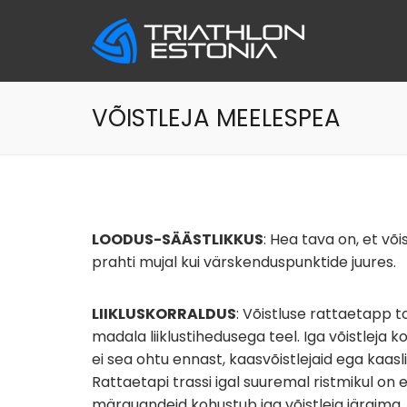
Skip
to
content
VÕISTLEJA MEELESPEA
LOODUS-SÄÄSTLIKKUS
: Hea tava on, et võ
prahti mujal kui värskenduspunktide juures.
LIIKLUSKORRALDUS
: Võistluse rattaetapp 
madala liiklustihedusega teel. Iga võistleja ko
ei sea ohtu ennast, kaasvõistlejaid ega kaaslii
Rattaetapi trassi igal suuremal ristmikul on eri
märguandeid kohustub iga võistleja järgima.