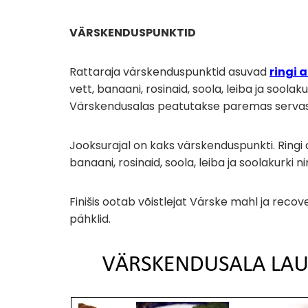
VÄRSKENDUSPUNKTID
Rattaraja värskenduspunktid asuvad
ringi 
vett, banaani, rosinaid, soola, leiba ja soolaku
Värskendusalas peatutakse paremas servas. K
Jooksurajal on kaks värskenduspunkti. Ringi a
banaani, rosinaid, soola, leiba ja soolakurki n
Finišis ootab võistlejat Värske mahl ja recov
pähklid.