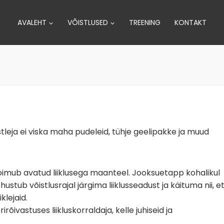
AVALEHT
VÕISTLUSED
TREENING
KONTAKT
istleja ei viska maha pudeleid, tühje geelipakke ja muud
toimub avatud liiklusega maanteel. Jooksuetapp kohalikul
hustub võistlusrajal järgima liiklusseadust ja käituma nii, e
klejaid.
rõivastuses liikluskorraldaja, kelle juhiseid ja