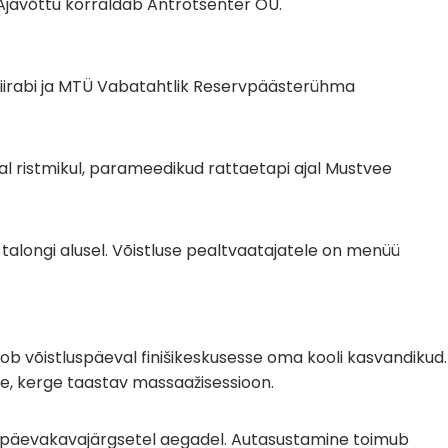
 Ajavõttu korraldab Antrotsenter OÜ.
 kiirabi ja MTÜ Vabatahtlik Reservpäästerühma
dal ristmikul, parameedikud rattaetapi ajal Mustvee
talongi alusel. Võistluse pealtvaatajatele on menüü
ob võistluspäeval finišikeskusesse oma kooli kasvandikud.
ke, kerge taastav massaažisessioon.
päevakavajärgsetel aegadel. Autasustamine toimub