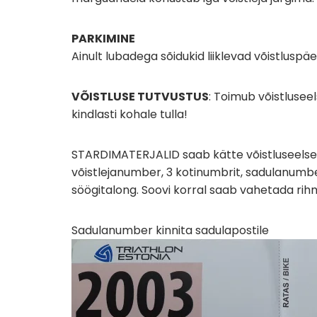
PARKIMINE
Ainult lubadega sõidukid liiklevad võistluspäe
VÕISTLUSE TUTVUSTUS
: Toimub võistlusee
kindlasti kohale tulla!
STARDIMATERJALID saab kätte võistluseelsel 
võistlejanumber, 3 kotinumbrit, sadulanumber
söögitalong. Soovi korral saab vahetada 
Sadulanumber kinnita sadulapostile