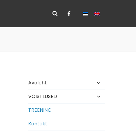
Toggle
Avaleht
child
Toggle
VÕISTLUSED
menu
child
TREENING
t
menu
Kontakt