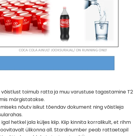
istlust toimub ratta ja muu varustuse tagastamine T2
 mis märgistatakse.
amiseks nõutv isikut tõendav dokument ning võistleja
sularahas.
l hetkel jala küljes kiip. Kiip kinnita korralikult, et rihm
 soovitavalt ülikonna all. Stardinumber peab rattaetapil