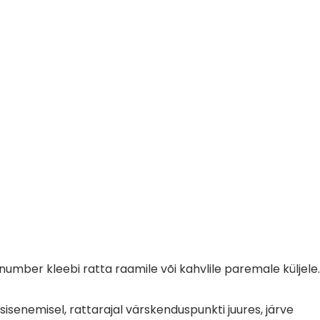
a
number kleebi ratta raamile või kahvlile paremale küljele.
sisenemisel, rattarajal värskenduspunkti juures, järve