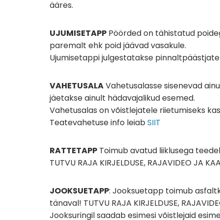
ääres.
UJUMISETAPP
Pöörded on tähistatud poideg
paremalt ehk poid jäävad vasakule.
Ujumisetappi julgestatakse pinnaltpäästjate
VAHETUSALA
Vahetusalasse sisenevad ainul
jäetakse ainult hädavajalikud esemed.
Vahetusalas on võistlejatele riietumiseks kasu
Teatevahetuse info leiab
SIIT
RATTETAPP
Toimub avatud liiklusega teedel, 
TUTVU RAJA KIRJELDUSE, RAJAVIDEO JA KA
JOOKSUETAPP
: Jooksuetapp toimub asfaltk
tänaval! TUTVU RAJA KIRJELDUSE, RAJAVIDEO
Jooksuringil saadab esimesi võistlejaid esime