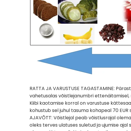
RATTA JA VARUSTUSE TAGASTAMINE: Pärast võ
vahetusalas võistlejanumbri ettenäitamisel,
Kiibi kaotamise korral on varustuse kättesa
kohustub sel juhul tasuma kohapeal 70 EUR 
AJAVÕTT: Võistlejal peab võistlusrajal olema iga
oleks terves ulatuses suletud ja ujumise ajal