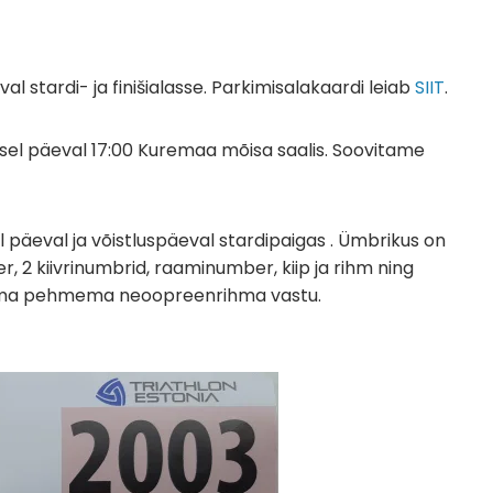
val stardi- ja finišialasse. Parkimisalakaardi leiab
SIIT
.
lsel päeval 17:00 Kuremaa mõisa saalis. Soovitame
päeval ja võistluspäeval stardipaigas . Ümbrikus on
, 2 kiivrinumbrid, raaminumber, kiip ja rihm ning
rihma pehmema neoopreenrihma vastu.