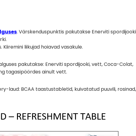
alguses
. Värskenduspunktis pakutakse Enerviti spordijooki
rki.
iiremini liikujad hoiavad vasakule.
lguses pakutakse: Enerviti spordijooki, vett, Coca-Colat,
ing tagasipöördes ainult vett.
ery-laud: BCAA taastustabletid, kuivatatud puuvili, rosinad,