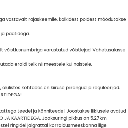
a vastavalt rajaskeemile, kõikidest poidest möödutakse
 ja paatidega.
t võistlusnumbriga varustatud võistlejad. Vahetusalasse
tada eraldi telk nii meestele kui naistele.
olulistes kohtades on kiiruse piirangud ja reguleerijad.
ARTIDEGA!
attega teedel ja kõnniteedel. Joostakse liiklusele avatud
 JA KAARTIDEGA. Jooksuringi pikkus on 5.27km.
stel ringidel jalgrattal korraldusmeeskonna liige.