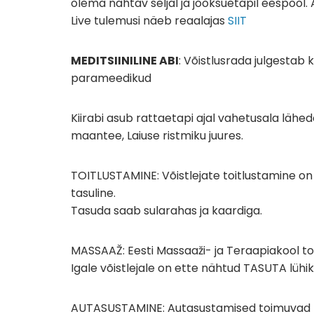
olema nähtav seljal ja jooksuetapil eespool.
Live tulemusi näeb reaalajas
SIIT
MEDITSIINILINE ABI
: Võistlusrada julgestab
parameedikud
Kiirabi asub rattaetapi ajal vahetusala lähe
maantee, Laiuse ristmiku juures.
TOITLUSTAMINE: Võistlejate toitlustamine on 
tasuline.
Tasuda saab sularahas ja kaardiga.
MASSAAŽ: Eesti Massaaži- ja Teraapiakool to
Igale võistlejale on ette nähtud TASUTA lühi
AUTASUSTAMINE: Autasustamised toimuvad 